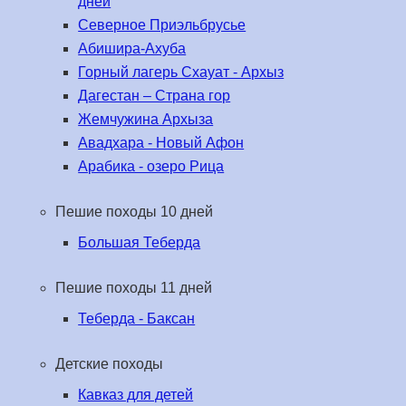
дней
Северное Приэльбрусье
Абишира-Ахуба
Горный лагерь Схауат - Архыз
Дагестан – Страна гор
Жемчужина Архыза
Авадхара - Новый Афон
Арабика - озеро Рица
Пешие походы 10 дней
Большая Теберда
Пешие походы 11 дней
Теберда - Баксан
Детские походы
Кавказ для детей