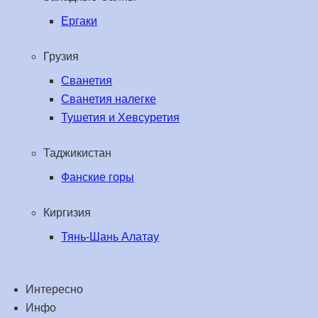
Ергаки
Грузия
Сванетия
Сванетия налегке
Тушетия и Хевсуретия
Таджикистан
Фанские горы
Киргизия
Тянь-Шань Алатау
Интересно
Инфо