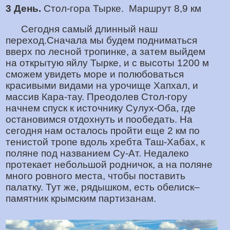
3 День.
Стол-гора Тырке. Маршрут 8,9 км
Сегодня самый длинный наш
переход.Сначала мы будем подниматься
вверх по лесной тропинке, а затем выйдем
на открытую яйлу Тырке, и с высоты 1200 м
сможем увидеть море и полюбоваться
красивыми видами на урочище Хапхал, и
массив Кара-тау. Преодолев Стол-гору
начнем спуск к источнику Сулух-Оба, где
остановимся отдохнуть и пообедать. На
сегодня нам осталось пройти еще 2 км по
тенистой тропе вдоль хребта Таш-Хабах, к
поляне под названием Су-Ат. Недалеко
протекает небольшой родничок, а на поляне
много ровного места, чтобы поставить
палатку. Тут же, рядышком, есть обелиск–
памятник крымским партизанам.