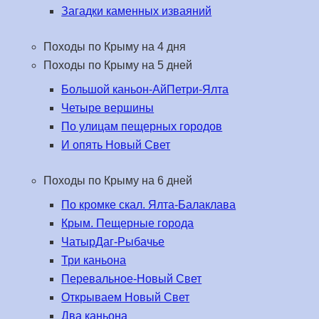
Загадки каменных изваяний
Походы по Крыму на 4 дня
Походы по Крыму на 5 дней
Большой каньон-АйПетри-Ялта
Четыре вершины
По улицам пещерных городов
И опять Новый Свет
Походы по Крыму на 6 дней
По кромке скал. Ялта-Балаклава
Крым. Пещерные города
ЧатырДаг-Рыбачье
Три каньона
Перевальное-Новый Свет
Открываем Новый Свет
Два каньона