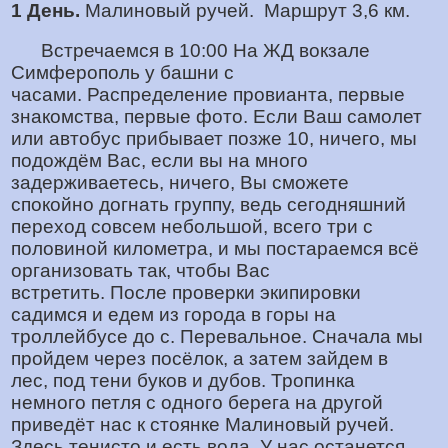
1 День.
Малиновый ручей. Маршрут 3,6 км.
Встречаемся в 10:00 На ЖД вокзале
Симферополь у башни с
часами. Распределение провианта, первые
знакомства, первые фото. Если Ваш самолет
или автобус прибывает позже 10, ничего, мы
подождём Вас, если вы на много
задерживаетесь, ничего, Вы сможете
спокойно догнать группу, ведь сегодняшний
переход совсем небольшой, всего три с
половиной километра, и мы постараемся всё
организовать так, чтобы Вас
встретить. После проверки экипировки
садимся и едем из города в горы на
троллейбусе до с. Перевальное. Сначала мы
пройдем через посёлок, а затем зайдем в
лес, под тени буков и дубов. Тропинка
немного петля с одного берега на другой
приведёт нас к стоянке Малиновый ручей.
Здесь тенисто и есть вода. У нас останется