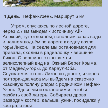
4 День.
Нефан-Узень. Маршрут 6 км.
Утром, спускаясь по лесной дороге,
через 2,7 км выйдем к источнику Ай-
Алексий, тут отдохнём, пополним запас воды
и начнем подъём по дороге к седлу возле
горы Ликон. На седле мы остановимся для
привала, сходим в радиалочку к вершине
Ликон. С вершины открывается
великолепный вид на Южный Берег Крыма,
от Медведь-горы, до Караул-Оба.
Спускаемся с горы Ликон по дороге, и через
полтора-два часа мы выйдем на сказочно
красивую поляну рядом с родничком Нефан-
Узень. Здесь мы и остановимся, чтобы
разбить свой лагерь. Собираем дрова,
разводим костер, дальше, ужин, посиделки у
костра, отбой.