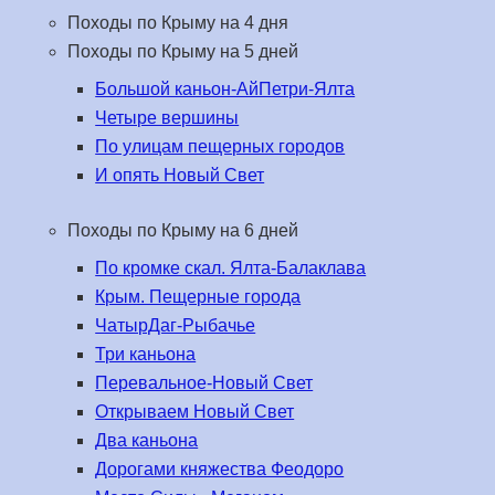
Походы по Крыму на 4 дня
Походы по Крыму на 5 дней
Большой каньон-АйПетри-Ялта
Четыре вершины
По улицам пещерных городов
И опять Новый Свет
Походы по Крыму на 6 дней
По кромке скал. Ялта-Балаклава
Крым. Пещерные города
ЧатырДаг-Рыбачье
Три каньона
Перевальное-Новый Свет
Открываем Новый Свет
Два каньона
Дорогами княжества Феодоро