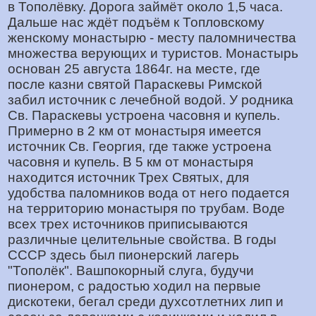
в Тополёвку. Дорога займёт около 1,5 часа.
Дальше нас ждёт подъём к Топловскому
женскому монастырю - месту паломничества
множества верующих и туристов. Монастырь
основан 25 августа 1864г. на месте, где
после казни святой Параскевы Римской
забил источник с лечебной водой. У родника
Св. Параскевы устроена часовня и купель.
Примерно в 2 км от монастыря имеется
источник Св. Георгия, где также устроена
часовня и купель. В 5 км от монастыря
находится источник Трех Святых, для
удобства паломников вода от него подается
на территорию монастыря по трубам. Воде
всех трех источников приписываются
различные целительные свойства. В годы
СССР здесь был пионерский лагерь
"Тополёк". Вашпокорный слуга, будучи
пионером, с радостью ходил на первые
дискотеки, бегал среди духсотлетних лип и