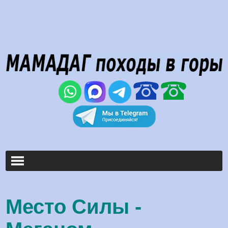
000
000
Место Силы -