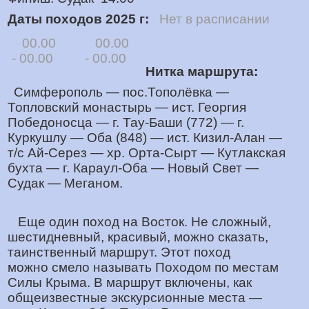
Даты походов 2025 г:
Нет в расписании
00.00
00.00
- 00.00
- 00.00
Нитка маршрута:
Симферополь — пос.Тополёвка —
Топловский монастырь — ист. Георгия
Победоносца — г. Тау-Баши (772) — г.
Куркушлу — Оба (848) — ист. Кизил-Алан —
т/с Ай-Серез — хр. Орта-Сырт — Кутлакская
бухта — г. Караул-Оба — Новый Свет —
Судак — Меганом.
Еще один поход на Восток. Не сложный,
шестидневный, красивый, можно сказать,
таинственный маршрут. Этот поход
можно смело называть Походом по местам
Силы Крыма. В маршрут включены, как
общеизвестные экскурсионные места —