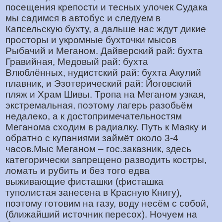
посещения крепости и тесных улочек Судака
мы садимся в автобус и следуем в
Капсельскую бухту, а дальше нас ждут дикие
просторы и укромные бухточки мысов
Рыбачий и Меганом. Дайверский рай: бухта
Гравийная, Медовый рай: бухта
Влюблённых, нудистский рай: бухта Акулий
плавник, и Эзотерический рай: Йоговский
пляж и Храм Шивы. Тропа на Меганом узкая,
экстремальная, поэтому лагерь разобьём
недалеко, а к достопримечательностям
Меганома сходим в радиалку. Путь к Маяку и
обратно с купаниями займёт около 3-4
часов.Мыс Меганом – гос.заказник, здесь
категорически запрещено разводить костры,
ломать и рубить и без того едва
выживающие фисташки (фисташка
туполистая занесена в Красную Книгу),
поэтому готовим на газу, воду несём с собой,
(ближайший источник пересох). Ночуем на