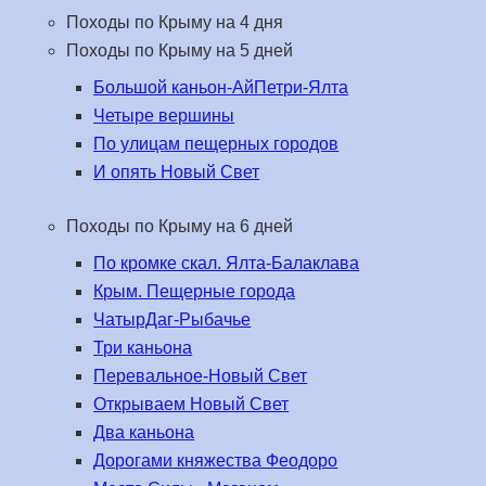
Походы по Крыму на 4 дня
Походы по Крыму на 5 дней
Большой каньон-АйПетри-Ялта
Четыре вершины
По улицам пещерных городов
И опять Новый Свет
Походы по Крыму на 6 дней
По кромке скал. Ялта-Балаклава
Крым. Пещерные города
ЧатырДаг-Рыбачье
Три каньона
Перевальное-Новый Свет
Открываем Новый Свет
Два каньона
Дорогами княжества Феодоро