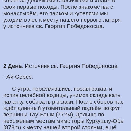
сосен за девочками с косичками и ходил в
свои первые походы. После знакомства с
монастырём, его парком и купелями мы
уходим в лес к месту нашего первого лагеря
у источника св. Георгия Победоносца.
2 День.
Источник св. Георгия Победоносца
- Ай-Серез.
С утра, поразмявшись, позавтракав, и
испив целебной водицы, учимся складывать
палатку, собирать рюкзаки. После сборов нас
ждёт длинный утомительный подъём вокруг
вершины Тау-Баши (772м). Дальше по
нехоженым местам мимо горы Куркушлу-Оба
(878m) к месту нашей второй стоянки, ещё