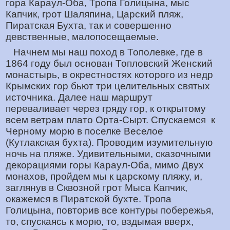
гора Караул-Оба, Тропа Голицына, мыс
Капчик, грот Шаляпина, Царский пляж,
Пиратская Бухта, так и совершенно
девственные, малопосещаемые.
Начнем мы наш поход в Тополевке, где в
1864 году был основан Топловский Женский
монастырь, в окрестностях которого из недр
Крымских гор бьют три целительных святых
источника. Далее наш маршрут
переваливает через гряду гор, к открытому
всем ветрам плато Орта-Сырт. Спускаемся к
Черному морю в поселке Веселое
(Кутлакская бухта). Проводим изумительную
ночь на пляже. Удивительными, сказочными
декорациями горы Караул-Оба, мимо Двух
монахов, пройдем мы к царскому пляжу, и,
заглянув в Сквозной грот Мыса Капчик,
окажемся в Пиратской бухте. Тропа
Голицына, повторив все контуры побережья,
то, спускаясь к морю, то, вздымая вверх,