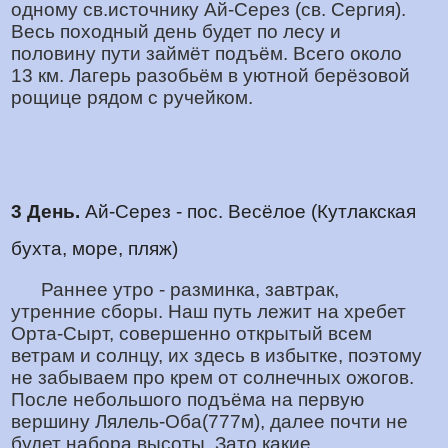
одному св.источнику Ай-Серез (св. Сергия).
Весь походный день будет по лесу и
половину пути займёт подъём. Всего около
13 км. Лагерь разобьём в уютной берёзовой
рощице рядом с ручейком.
3 День.
Ай-Серез - пос. Весёлое (Кутлакская
бухта, море, пляж)
Раннее утро - разминка, завтрак,
утренние сборы. Наш путь лежит на хребет
Орта-Сырт, совершенно открытый всем
ветрам и солнцу, их здесь в избытке, поэтому
не забываем про крем от солнечных ожогов.
После небольшого подъёма на первую
вершину Лялель-Оба(777м), далее почти не
будет набора высоты. Зато какие